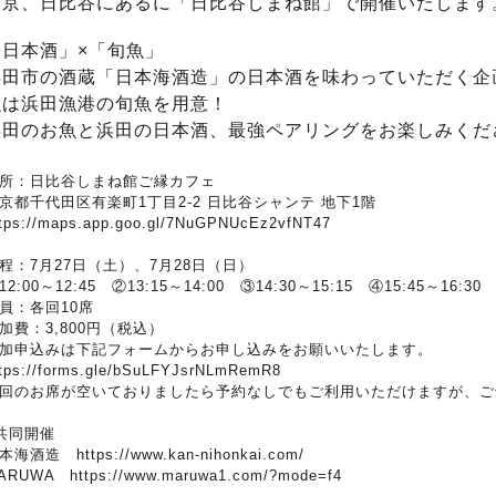
東京、日比谷にあるに「日比谷しまね館」で開催いたします
「日本酒」×「旬魚」
浜田市の酒蔵「日本海酒造」の日本酒を味わっていただく企
魚は浜田漁港の旬魚を用意！
浜田のお魚と浜田の日本酒、最強ペアリングをお楽しみくだ
所：日比谷しまね館ご縁カフェ
京都千代田区有楽町1丁目2-2 日比谷シャンテ 地下1階
ttps://maps.app.goo.gl/7NuGPNUcEz2vfNT47
程：7月27日（土）、7月28日（日）
12:00～12:45 ②13:15～14:00 ③14:30～15:15 ④15:45～16:30 
員：各回10席
加費：3,800円（税込）
加申込みは下記フォームからお申し込みをお願いいたします。
ttps://forms.gle/bSuLFYJsrNLmRemR8
回のお席が空いておりましたら予約なしでもご利用いただけますが、ご
共同開催
日本海酒造
https://www.kan-nihonkai.com/
ARUWA
https://www.maruwa1.com/?mode=f4