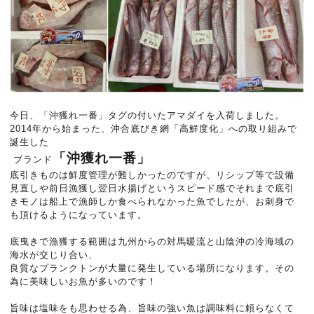
今日、「沖獲れ一番」タグの付いたアマダイを入荷しました。
2014年から始まった、沖合底びき網「高鮮度化」への取り組みで
誕生した
「沖獲れ一番」
ブランド
底引きものは鮮度管理が難しかったのですが、リシップ等で設備
見直しや前日漁獲し翌日水揚げというスピード感でそれまで底引
きモノは船上で漁師しか食べられなかった魚でしたが、お刺身で
も頂けるようになっています。
底曳きで漁獲する範囲は九州からの対馬暖流と山陰沖の冷海域の
海水が交じり合い、
良質なプランクトンが大量に発生している場所になります。その
為に美味しいお魚が多いのです！
旨味は塩味をも思わせる為、旨味の強い魚は調味料に頼らなくて