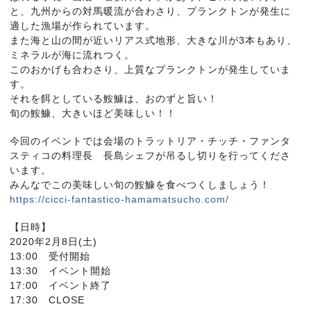
と、九州からの対馬暖流が合わさり、プランクトンが発生に
適した漁場が作られています。
また海と山の間が近いリアス式地形、大きな川が3本もあり、
ミネラルが海に流れつく。
このおかげも合わさり、上質なプランクトンが発生していま
す。
それを餌としている鮟鱇は、おのずと旨い！
旬の鮟鱇、大きいほど美味しい！！
今回のイベントでは会場のトラットリア・チッチ・ファンタ
スティコの料理長　長島シェフが吊るし切りを行ってくださ
います。
みんなでこの美味しい旬の鮟鱇を食べつくしましょう！
https://cicci-fantastico-hamamatsucho.com/
【日時】
2020年2月8日(土)
13:00　受付開始
13:30　イベント開始
17:00　イベント終了
17:30　CLOSE