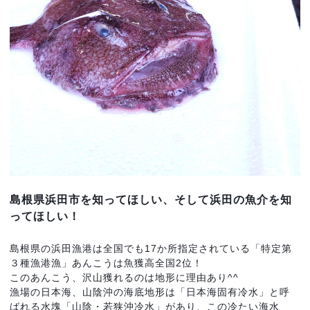
島根県浜田市を知ってほしい、そして浜田の魚介を知
って
ほしい！
島根県の浜田漁港は全国でも17か所指定されている「特定第
３種漁港漁」あんこうは魚獲高全国2位！
このあんこう、沢山獲れるのは地形に理由あり^^
漁場の日本海、山陰沖の海底地形は「日本海固有冷水」と呼
ばれる水塊「山陰・若狭沖冷水」があり、この冷たい海水