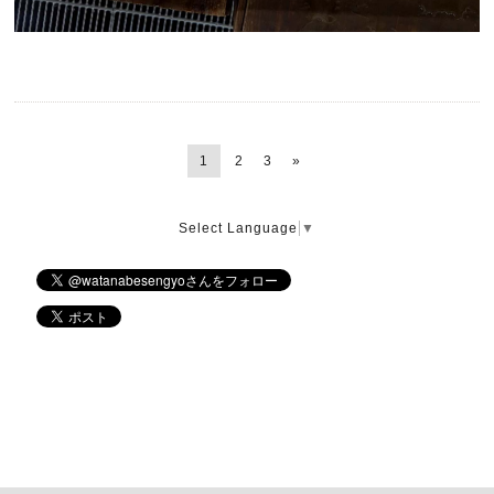
1
2
3
»
Select Language
▼