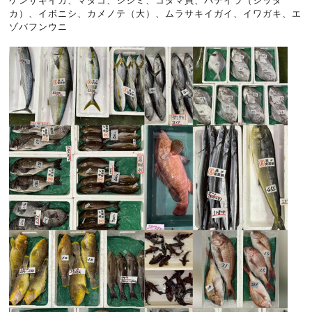
ケンサキイカ、マダコ、シジミ、コタマ貝、バテイラ（シッタ
カ）、イボニシ、カメノテ（大）、ムラサキイガイ、イワガキ、エ
ゾバフンウニ