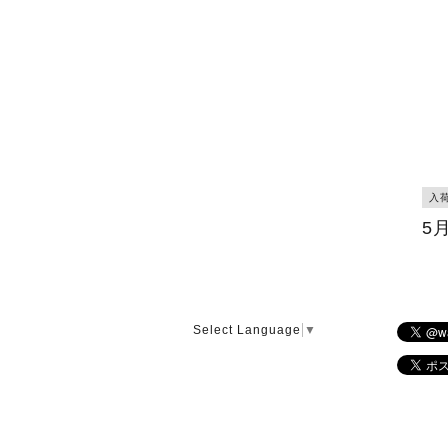
入
5
Select Language
▼