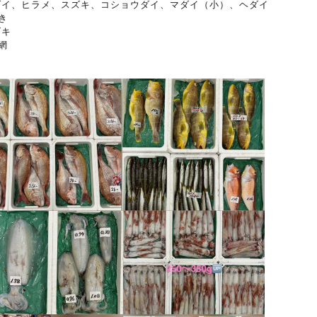
ダイ、ヒラメ、スズキ、コショウダイ、マダイ（小）、ヘダイ
き
ズキ
網
ジ