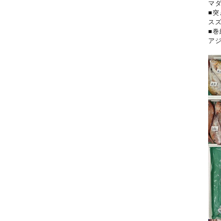
マ
■突
ス
■巻
ア