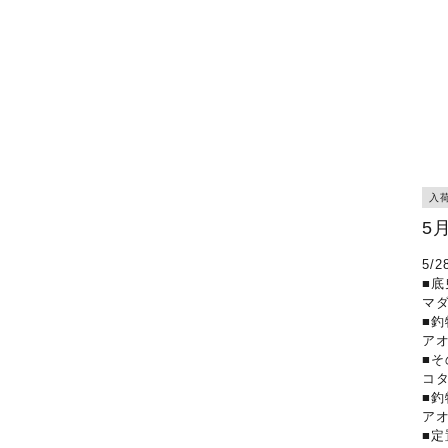
入
5
5/
■底
マ
■釣
ア
■そ
コ
■釣
ア
■定