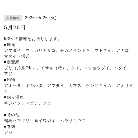
2026-05-26 (火)
入荷情報
5月26日
5/26 の情報をお送りします。
■底曳
アマダイ、ウッカリカサゴ、チカメキントキ、マトダイ、アナゴ、
マダイ（活〆）
■定置網
ブリ（片身OK）、イサキ（特）、タイ、コショウダイ、ヘダイ、
アジ
■釣物
アオハタ、キジハタ、アマダイ、カマス、ケンサキイカ、アオリイ
カ
■釣り活魚
キジハタ、マゴチ、クエ
■その他
鴨島ハマグリ、養イワガキ、ムラサキウニ
■巻網
アジ