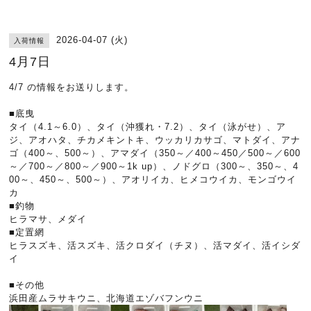
2026-04-07 (火)
入荷情報
4月7日
4/7 の情報をお送りします。
■底曳
タイ（4.1～6.0）、タイ（沖獲れ・7.2）、タイ（泳がせ）、ア
ジ、アオハタ、チカメキントキ、ウッカリカサゴ、マトダイ、アナ
ゴ（400～、500～）、アマダイ（350～／400～450／500～／600
～／700～／800～／900～1k up）、ノドグロ（300～、350～、4
00～、450～、500～）、アオリイカ、ヒメコウイカ、モンゴウイ
カ
■釣物
ヒラマサ、メダイ
■定置網
ヒラスズキ、活スズキ、活クロダイ（チヌ）、活マダイ、活イシダ
イ
■その他
浜田産ムラサキウニ、北海道エゾバフンウニ