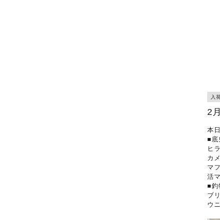
入
2
本
■底
ヒ
カ
マ
活
■釣
ブ
ウ