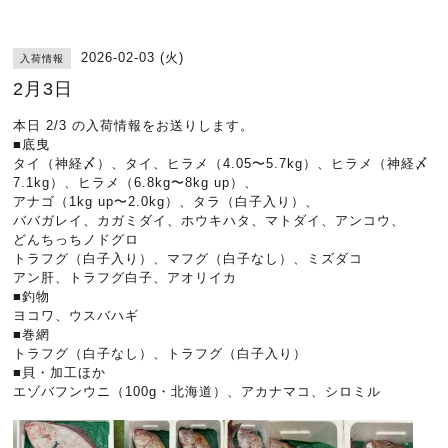
2026-02-03 (火)
入荷情報
2月3日
本日 2/3 の入荷情報をお送りします。
■底曳
タイ（神経〆）、タイ、ヒラメ（4.05〜5.7kg）、ヒラメ（神経〆
7.1kg）、ヒラメ（6.8kg〜8kg up）、
アナゴ（1kg up〜2.0kg）、タラ（白子入り）、
ババガレイ、カガミダイ、ホウキハタ、マトダイ、アンコウ、
どんちっちノドグロ
トラフグ（白子入り）、マフグ（白子なし）、ミズダコ
アン肝、トラフグ白子、アオリイカ
■釣物
ヨコワ、ウスバハギ
■巻網
トラフグ（白子なし）、トラフグ（白子入り）
■貝・加工ほか
エゾバフンウニ（100g・北海道）、アカナマコ、シロミル