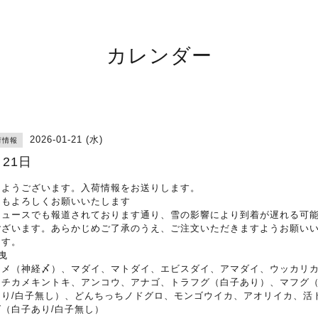
カレンダー
2026-01-21 (水)
荷情報
月21日
はようございます。入荷情報をお送りします。
日もよろしくお願いいたします
ニュースでも報道されております通り、雪の影響により到着が遅れる可
ございます。あらかじめご了承のうえ、ご注文いただきますようお願い
ます。
曳
ラメ（神経〆）、マダイ、マトダイ、エビスダイ、アマダイ、ウッカリ
、チカメキントキ、アンコウ、アナゴ、トラフグ（白子あり）、マフグ
あり/白子無し）、どんちっちノドグロ、モンゴウイカ、アオリイカ、活
グ（白子あり/白子無し）