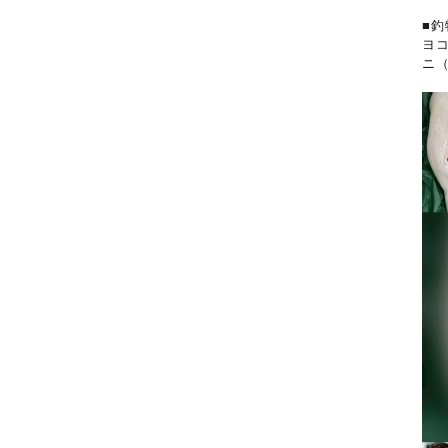
■釣
ヨ
ニ