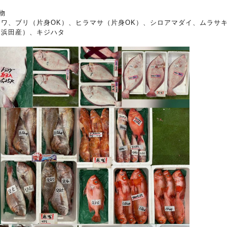
物
コワ、ブリ（片身OK）、ヒラマサ（片身OK）、シロアマダイ、ムラサ
（浜田産）、キジハタ