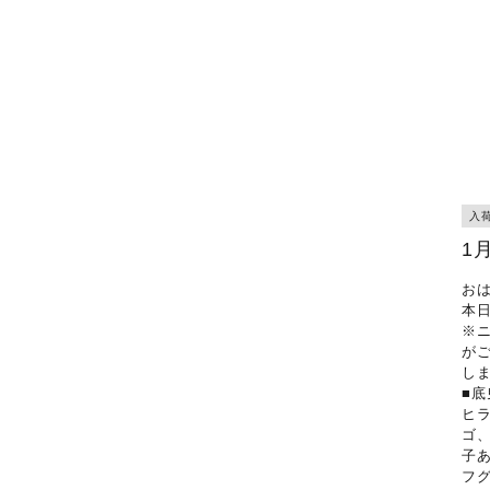
入
1
お
本
※
が
し
■底
ヒ
ゴ
子
フ