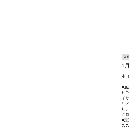
入
1
本
■底
ヒ
イ
サ
り
グ
■定
ス