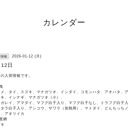
カレンダー
2026-01-12 (月)
荷情報
月12日
日の入荷情報です。
曳
ラメ、タイ、スズキ、マナガツオ、イシダイ、コモンハタ、アオハタ、
サキ、イシナギ、マナガツオ（小）、
メガレイ、アマダイ、マフグ白子入り、マフグ白子なし、トラフグ白子
、タラ白子入り、アンコウ、サワラ（加熱用）、マトダイ、どんちっち
ロ、アオリイカ
置網
ズキ