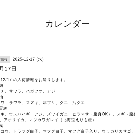
カレンダー
2025-12-17 (水)
荷情報
2月17日
12/17 の入荷情報をお送りします。
網
マチ、サワラ、ハガツオ、アジ
物
コワ、サワラ、スズキ、寒ブリ、クエ、活クエ
置網
ズキ、ウスバハギ、アジ、ズワイガニ、ヒラマサ（腹身OK）、スギ（腹
）、アオリイカ、マツカワガレイ（北海道えりも産）
曳
ンコウ、トラフグ白子、マフグ白子、マフグ白子入り、ウッカリカサゴ