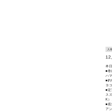
入
1
本日
■巻
ハ
■釣
ヨ
■定
ス
K
■底
ア