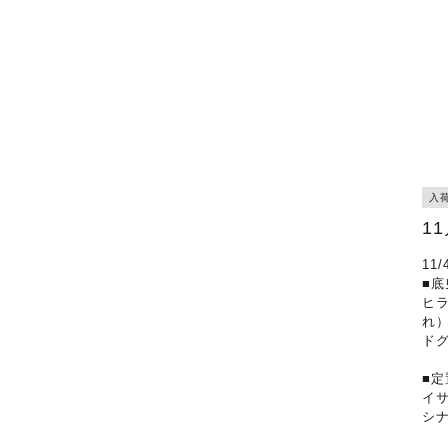
入
1
11
■底
ヒ
れ
ド
■定
イ
シ