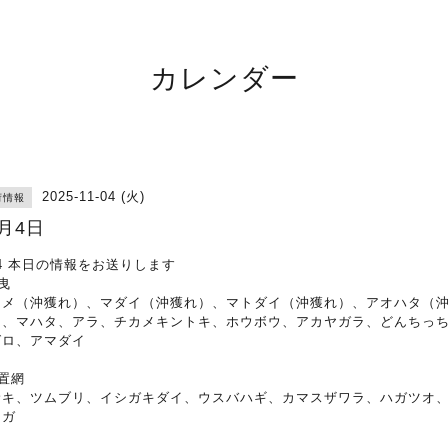
カレンダー
2025-11-04 (火)
荷情報
1月4日
/4 本日の情報をお送りします
曳
ラメ（沖獲れ）、マダイ（沖獲れ）、マトダイ（沖獲れ）、アオハタ（
）、マハタ、アラ、チカメキントキ、ホウボウ、アカヤガラ、どんちっ
グロ、アマダイ
置網
サキ、ツムブリ、イシガキダイ、ウスバハギ、カマスザワラ、ハガツオ
ナガ