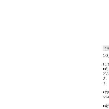
入
1
10
■底
ど
タ
イ
■釣
シ
■定