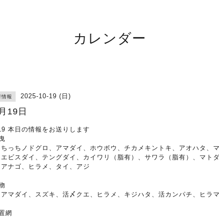
カレンダー
2025-10-19 (日)
荷情報
0月19日
/19 本日の情報をお送りします
曳
んちっちノドグロ、アマダイ、ホウボウ、チカメキントキ、アオハタ、
、エビスダイ、テングダイ、カイワリ（脂有）、サワラ（脂有）、マト
、アナゴ、ヒラメ、タイ、アジ
物
ロアマダイ、スズキ、活〆クエ、ヒラメ、キジハタ、活カンパチ、ヒラ
置網