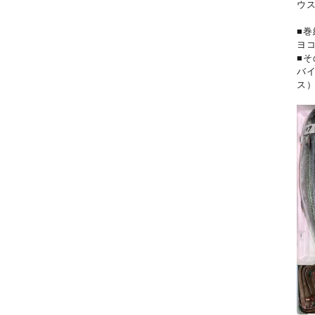
ウ
■巻
ヨ
■そ
バ
ス