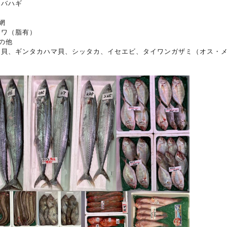
スバハギ
網
コワ（脂有）
の他
イ貝、ギンタカハマ貝、シッタカ、イセエビ、タイワンガザミ（オス・
）