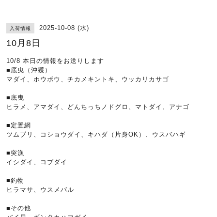
2025-10-08 (水)
入荷情報
10月8日
10/8 本日の情報をお送りします
■底曳（沖獲）
マダイ、ホウボウ、チカメキントキ、ウッカリカサゴ
■底曳
ヒラメ、アマダイ、どんちっちノドグロ、マトダイ、アナゴ
■定置網
ツムブリ、コショウダイ、キハダ（片身OK）、ウスバハギ
■突漁
イシダイ、コブダイ
■釣物
ヒラマサ、ウスメバル
■その他