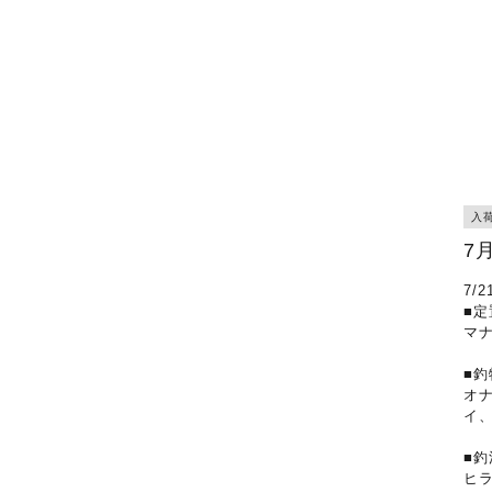
入
7
7/
■定
マ
■釣
オ
イ
■釣
ヒ