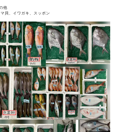
の他
タマ貝、イワガキ、スッポン