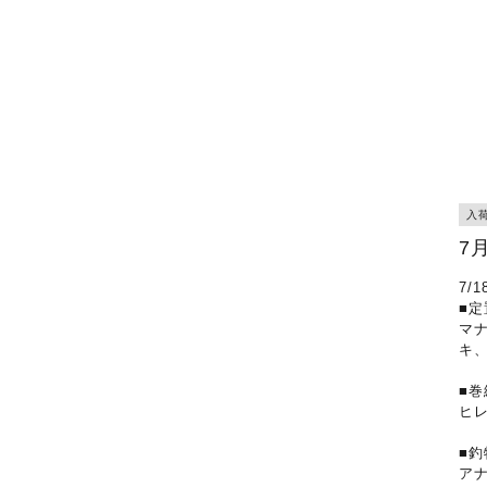
入
7
7/
■定
マ
キ
■巻
ヒ
■釣
ア