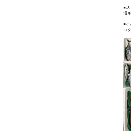
■
活
■そ
コ