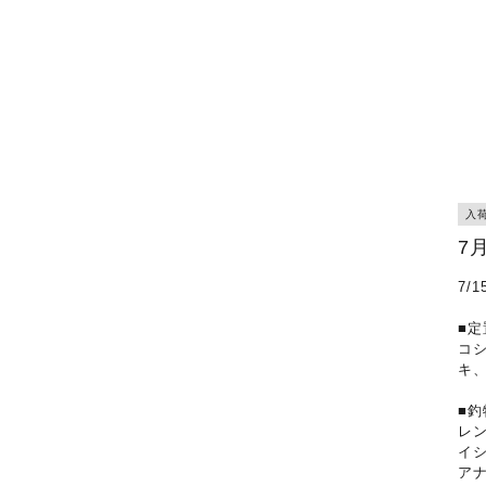
入
7
7/
■定
コ
キ
■釣
レ
イ
ア