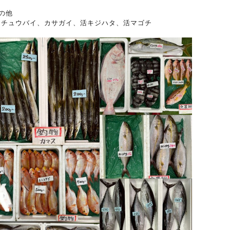
の他
ッチュウバイ、カサガイ、活キジハタ、活マゴチ