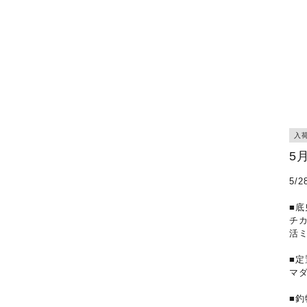
入
5
5/
■底
チ
活
■定
マ
■釣