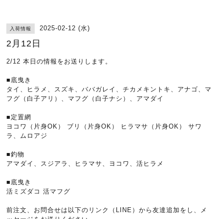
2025-02-12 (水)
入荷情報
2月12日
2/12 本日の情報をお送りします。
■底曳き
タイ、ヒラメ、スズキ、ババガレイ、チカメキントキ、アナゴ、マ
フグ（白子アリ）、マフグ（白子ナシ）、アマダイ
■定置網
ヨコワ（片身OK） ブリ（片身OK） ヒラマサ（片身OK） サワ
ラ、ムロアジ
■釣物
アマダイ、スジアラ、ヒラマサ、ヨコワ、活ヒラメ
■底曳き
活ミズダコ 活マフグ
前注文、お問合せは以下のリンク（LINE）から友達追加をし、メ