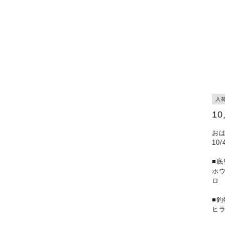
入
1
お
10
■底
ホ
ロ
■釣
ヒ