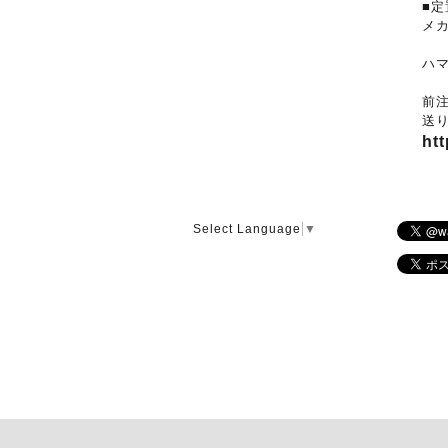
■定
メ
ハ
前
送
htt
Select Language
▼