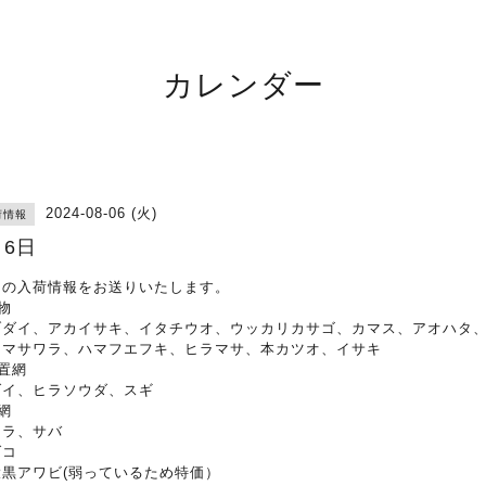
カレンダー
2024-08-06 (火)
荷情報
月6日
日の入荷情報をお送りいたします。
物
ブダイ、アカイサキ、イタチウオ、ウッカリカサゴ、カマス、アオハタ
シマサワラ、ハマフエフキ、ヒラマサ、本カツオ、イサキ
置網
ダイ、ヒラソウダ、スギ
網
ワラ、サバ
ダコ
大黒アワビ(弱っているため特価）