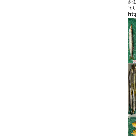
前
送
htt