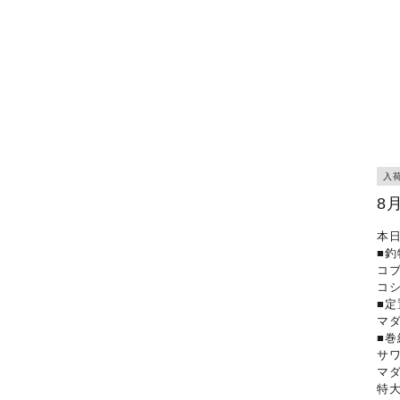
入
8
本
■釣
コ
コ
■定
マ
■巻
サ
マ
特