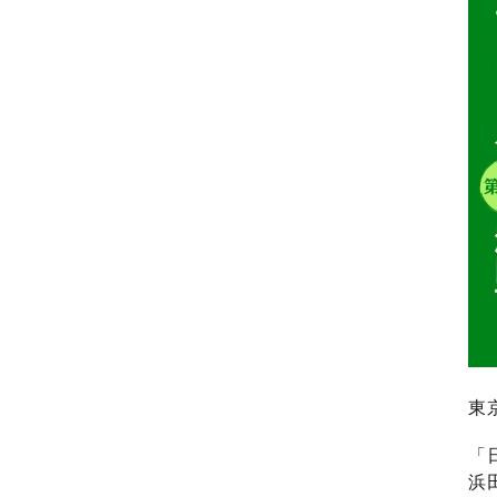
東
「
浜