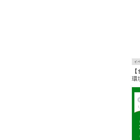
イ
【
環