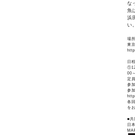
な
魚
浜
い
場
東京
htt
日程
①1
00～
定員
参加
参
htt
各
を
■共
日
MA