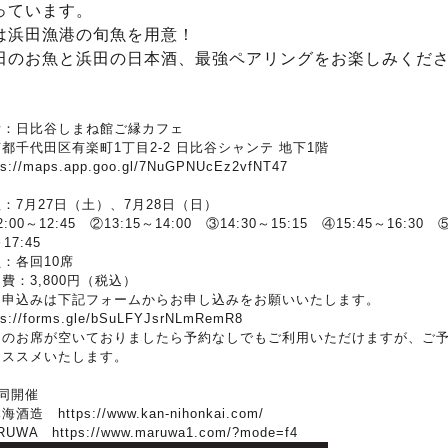
っています。
は浜田漁港の旬魚を用意！
田のお魚と浜田の日本酒、最強ペアリングをお楽しみくだ
。
所：日比谷しまね館ご縁カフェ
都千代田区有楽町1丁目2-2 日比谷シャンテ 地下1階
ps://maps.app.goo.gl/7NuGPNUcEz2vfNT47
：7月27日（土）、7月28日（日）
2:00～12:45 ②13:15～14:00 ③14:30～15:15 ④15:45～16:30 ⑤
17:45
：各回10席
費：3,800円（税込）
加申込みは下記フォームからお申し込みをお願いいたします。
ps://forms.gle/bSuLFYJsrNLmRemR8
回のお席が空いておりましたら予約なしでもご利用いただけますが、ご
おススメいたします。
同開催
本海酒造
https://www.kan-nihonkai.com/
RUWA
https://www.maruwa1.com/?mode=f4