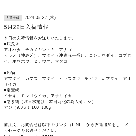
2024-05-22 (水)
入荷情報
5月22日入荷情報
本日の入荷情報をお送りいたします。
■底曳き
アオハタ、チカメキントキ、アナゴ
ヒラメ（神経〆）、マダイ（沖獲れ一番）、コショウダイ、コブダ
イ、ホウボウ、タチウオ、マダコ
■釣物
アマダイ、カマス、マダイ、ヒラスズキ、チビキ、活マダイ、アオ
リイカ
■定置網
イサキ、モンゴウイカ、アオリイカ
■巻き網（昨日水揚げ、本日時化の為入荷ナシ）
アジ（9.8％）160ｰ180g
前注文、お問合せは以下のリンク（LINE）から友達追加をし、メ
ッセージをお送りください。