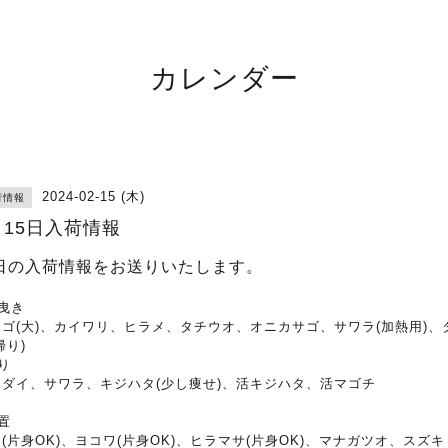
カレンダー
2024-02-15 (木)
荷情報
月15日入荷情報
日の入荷情報をお送りいたします。
曳き
ナゴ(大)、カイワリ、ヒラメ、タチウオ、オニカサゴ、サワラ(加熱用)、
帰り)
り
マダイ、サワラ、キジハタ(少し痩せ)、活キジハタ、活マゴチ
置
(片身OK)、ヨコワ(片身OK)、ヒラマサ(片身OK)、マナガツオ、スズキ