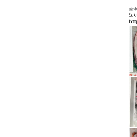
前
送
htt