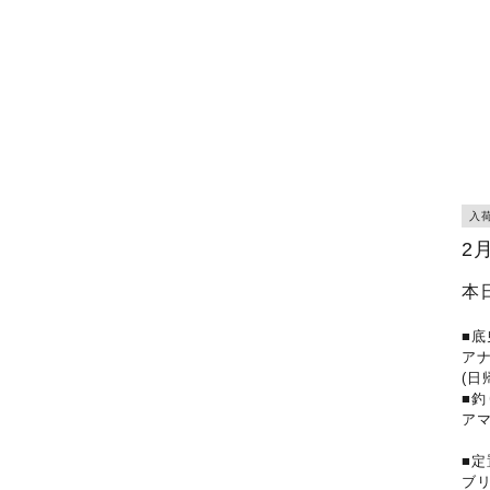
入
2
本
■底
ア
(日
■釣
ア
■定
ブリ