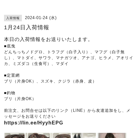
2024-01-24 (水)
入荷情報
1月24日入荷情報
本日の入荷情報をお送りいたします。
■底曳
どんちっちノドグロ、トラフグ（白子入り）、マフグ（白子無
し）、マトダイ、サワラ、マナガツオ、アナゴ、ヒラメ、アオリイ
カ、ミズダコ（生食可）、マダイ
■定置網
ブリ（片身OK）、スズキ、クジラ（赤身、皮）
■釣物
ブリ（片身OK）
前注文、お問合せは以下のリンク（LINE）から友達追加をし、メ
ッセージをお送りください
https://lin.ee/HyyhEPG