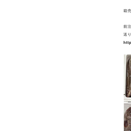
箱
前
送
htt