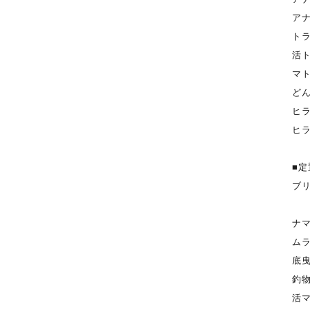
ア
ト
活
マ
ど
ヒ
ヒ
■定
ブ
ナ
ム
底
釣
活