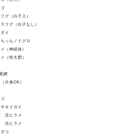
ナゴ
ラフグ（白子入）
トラフグ（白子なし）
トダイ
んちっちノドグロ
ラメ（神経抜）
ラメ（特大肥）
置網
リ（片身OK）
マコ
ラサキイガイ
曳 活ヒラメ
物 活ヒラメ
マダコ