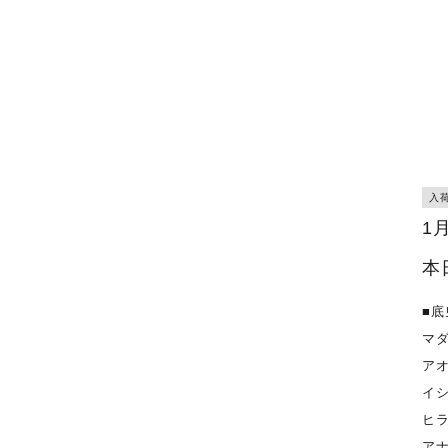
入
1
本
■底
マ
ア
イ
ヒ
ア