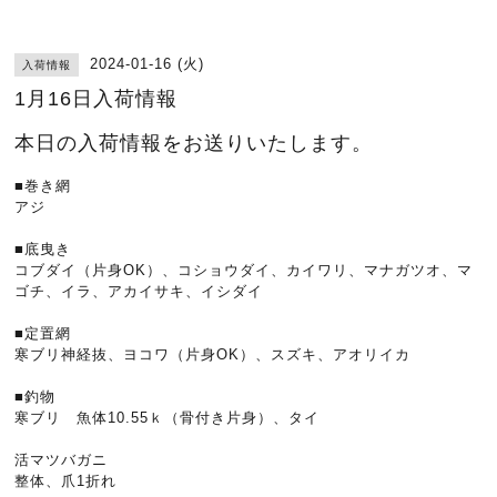
2024-01-16 (火)
入荷情報
1月16日入荷情報
本日の入荷情報をお送りいたします。
■巻き網
アジ
■底曳き
コブダイ（片身OK）、コショウダイ、カイワリ、マナガツオ、マ
ゴチ、イラ、アカイサキ、イシダイ
■定置網
寒ブリ神経抜、ヨコワ（片身OK）、スズキ、アオリイカ
■釣物
寒ブリ 魚体10.55ｋ（骨付き片身）、タイ
活マツバガニ
整体、爪1折れ