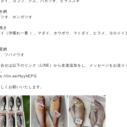
マダイ、ヨコワ、クエ、ハガツオ、ヒラスズキ
き網
ガツオ、ホンガツオ
曳き
ダイ（沖獲れ一番 ）、マダイ、ホウボウ、マトダイ、ヒラメ、ヨロイイ
オ
置網
マ、ツバメウオ
問合せは以下のリンク（LINE）から友達追加をし、メッセージをお送り
い。
ps://lin.ee/HyyhEPG
ろしくお願いいたします。