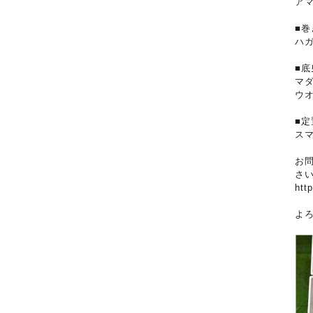
ア
■巻
ハ
■底
マ
ウ
■定
ス
お
さ
htt
よ