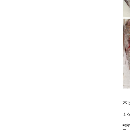
本
よ
■釣