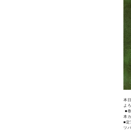
本
よ
■
本
■定
ツ