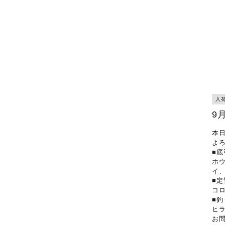
入
9
本
よ
■底
ホ
イ
■定
コ
■釣
ヒ
お