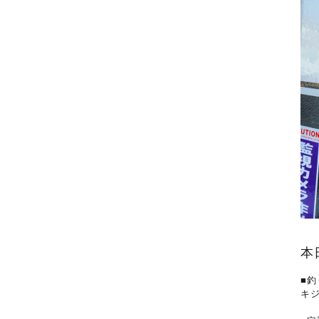
本
■釣
キ