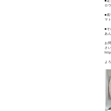
■定
ロ
■底
マ
■そ
あ
お
さ
htt
よ