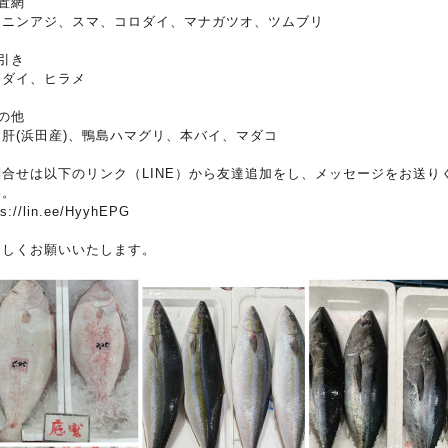
置網
ウニンアジ、スマ、コロダイ、マナガツオ、ツムブリ
引き
トダイ、ヒラメ
の他
ん肝(浜田産)、鴨島ハマグリ、本バイ、マダコ
問合せは以下のリンク（LINE）から友達追加をし、メッセージをお送り
い。
ps://lin.ee/HyyhEPG
ろしくお願いいたします。