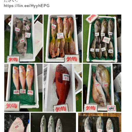
ださい。
https://lin.ee/HyyhEPG