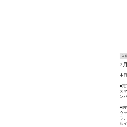
入
7
本
■定
ス
ン
■釣
ウ
ラ
活