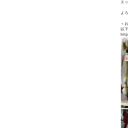
エ
よ
＜
以
htt