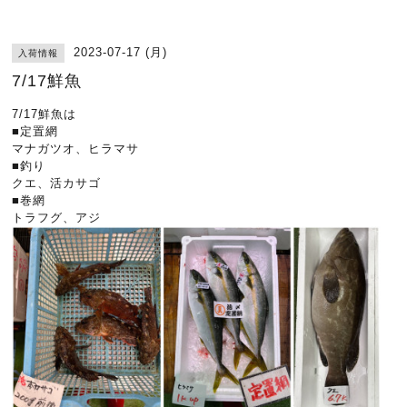
2023-07-17 (月)
入荷情報
7/17鮮魚
7/17鮮魚は
■定置網
マナガツオ、ヒラマサ
■釣り
クエ、活カサゴ
■巻網
トラフグ、アジ