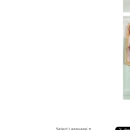
Select Language
▼