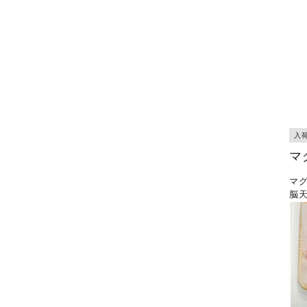
入
マ
マ
脳