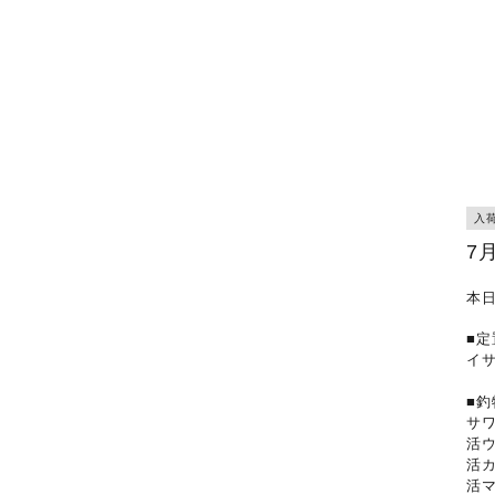
入
7
本
■
イ
■釣
サ
活
活
活