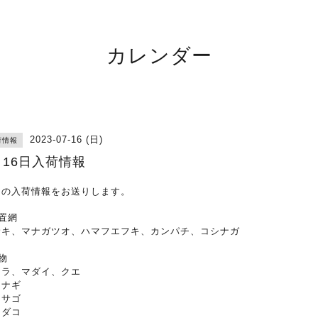
カレンダー
2023-07-16 (日)
荷情報
月16日入荷情報
日の入荷情報をお送りします。
定置網
サキ、マナガツオ、ハマフエフキ、カンパチ、コシナガ
物
ワラ、マダイ、クエ
ウナギ
カサゴ
マダコ