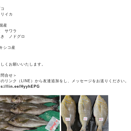
ダコ
オリイカ
国産
置 サワラ
曳き ノドグロ
メキシコ産
ニ
ろしくお願いいたします。
お問合せ＞
下のリンク（LINE）から友達追加をし、メッセージをお送りください。
ps://lin.ee/HyyhEPG