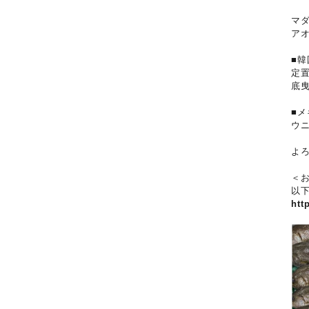
マ
ア
■韓
定
底
■
ウ
よ
＜
以
htt