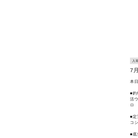
入
7
本
■釣
活
ロ
■
コ
■底