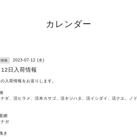
カレンダー
2023-07-12 (水)
荷情報
月12日入荷情報
日の入荷情報をお送りします。
物
ウナギ、活ヒラメ、活本カサゴ、活キジハタ、活イシダイ、活クエ、ノ
定置網
シナガ
曳き