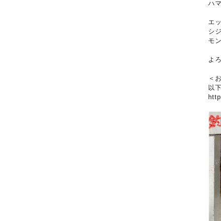
ハ
エ
シ
モ
よ
＜
以
htt